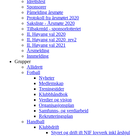
Idrettsfest
Sponsorer
Påmelding årsmøte
Protokoll fra årsmøtet 2020
Saksliste - Årsmøte 2020
Tilbakrmld - sponsorlotteriet
IL Høyang val 2020
IL Høyang val 2020_rev2
IL Høyang val 2021
Årsmelding
Innmelding
Grupper
Allidrett
Fotball
Nyheter
Medlemskap
Treningstider
Klubbhåndbok
Verdier og visjon
Organisasjonsplan
Samfunns- og verdiarbeid
Rekrutteringsplan
Handball
Klubbdrift
Styret og drift ift NIF lovverk inkl årshjul