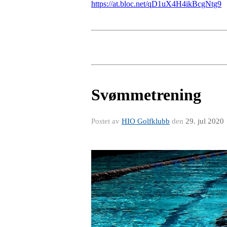
https://at.bloc.net/qD1uX4H4ikBcgNtg9
Svømmetrening
Postet av
HIO Golfklubb
den
29. jul 2020