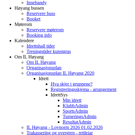
Innebandy
Høyang bussen
Reservere buss
Booket
Møterom
Reservere møterom
Booking info
Kalendere
Idrettshall tider
Treningstider kunstgras
Om IL Høyang
Om IL Høyang
Organisasjonsplan
Organisasjonsplan IL Høyang 2020
Idrett
Hva skjer i gruppene?
Registreringsskjema - arrangement
IdrettSys
Min idrett
KlubbAdmin
SportsAdmin
TurneringsAdmin
ResultatAdmin
IL Høyang - Lovnorm 2026 01.02.2026
Trakassering og overgrep - rettleiar