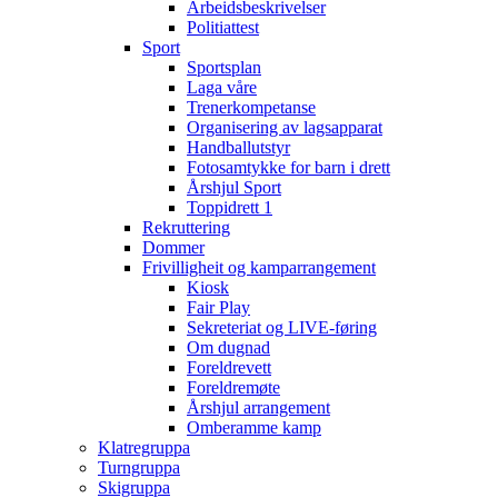
Arbeidsbeskrivelser
Politiattest
Sport
Sportsplan
Laga våre
Trenerkompetanse
Organisering av lagsapparat
Handballutstyr
Fotosamtykke for barn i drett
Årshjul Sport
Toppidrett 1
Rekruttering
Dommer
Frivilligheit og kamparrangement
Kiosk
Fair Play
Sekreteriat og LIVE-føring
Om dugnad
Foreldrevett
Foreldremøte
Årshjul arrangement
Omberamme kamp
Klatregruppa
Turngruppa
Skigruppa