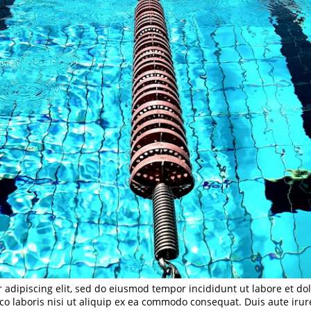
r adipiscing elit, sed do eiusmod tempor incididunt ut labore et d
co laboris nisi ut aliquip ex ea commodo consequat. Duis aute irur