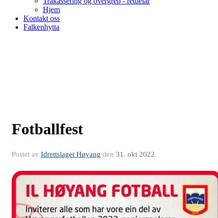
Trakassering og overgrep - rettleiar
Hjem
Kontakt oss
Falkenhytta
Fotballfest
Postet av
Idrettslaget Høyang
den
31. okt 2022