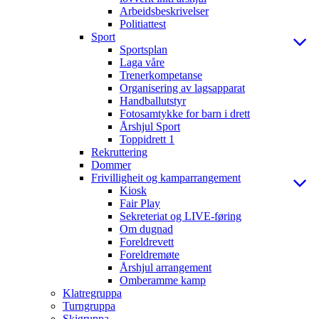
Arbeidsbeskrivelser
Politiattest
Sport
Sportsplan
Laga våre
Trenerkompetanse
Organisering av lagsapparat
Handballutstyr
Fotosamtykke for barn i drett
Årshjul Sport
Toppidrett 1
Rekruttering
Dommer
Frivilligheit og kamparrangement
Kiosk
Fair Play
Sekreteriat og LIVE-føring
Om dugnad
Foreldrevett
Foreldremøte
Årshjul arrangement
Omberamme kamp
Klatregruppa
Turngruppa
Skigruppa