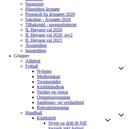
Sponsorer
Påmelding årsmøte
Protokoll fra årsmøtet 2020
Saksliste - Årsmøte 2020
Tilbakrmld - sponsorlotteriet
IL Høyang val 2020
IL Høyang val 2020_rev2
IL Høyang val 2021
Årsmelding
Innmelding
Grupper
Allidrett
Fotball
Nyheter
Medlemskap
Treningstider
Klubbhåndbok
Verdier og visjon
Organisasjonsplan
Samfunns- og verdiarbeid
Rekrutteringsplan
Handball
Klubbdrift
Styret og drift ift NIF
lovverk inkl årshjul