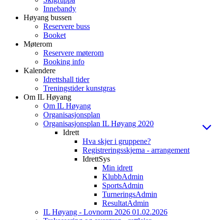
Innebandy
Høyang bussen
Reservere buss
Booket
Møterom
Reservere møterom
Booking info
Kalendere
Idrettshall tider
Treningstider kunstgras
Om IL Høyang
Om IL Høyang
Organisasjonsplan
Organisasjonsplan IL Høyang 2020
Idrett
Hva skjer i gruppene?
Registreringsskjema - arrangement
IdrettSys
Min idrett
KlubbAdmin
SportsAdmin
TurneringsAdmin
ResultatAdmin
IL Høyang - Lovnorm 2026 01.02.2026