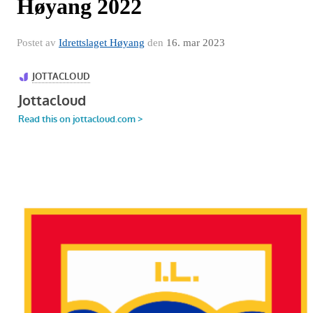
Høyang 2022
Postet av
Idrettslaget Høyang
den
16. mar 2023