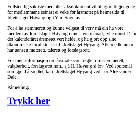
Fullstendig sakliste med alle saksdokument vil bli gjort tilgjengelig
for medlemmane seinast ei veke før årsmøtet på heimesida til
Idrettslaget Høyang og i Ytre Sogn avis.
For å ha stemmerett og kunne velgast til verv må ein ha vore
medlem av Idrettslaget Høyang i minst ein månad, fylle minst 15 år 
det kalenderåret årsmøtet vert helde, og ha gjort opp sine
økonomiske forpliktelser til Idrettslaget Høyang. Alle medlemmar
har uansett møterett, talerett og forslagsrett.
For meir informasjon om årsmøte samt regler om stemmerett,
valgbarheit, forslagsrett mm., sjå IL Høyang si lov. Ved spørsmål
som gjeld årsmøtet, kan Idrettslaget Høyang ved Tor Aleksander
Dale.
Påmelding:
Trykk her