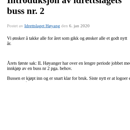
buss nr. 2
Postet av
Idrettslaget Høyang
den
6. jan 2020
Vi ønsker å takke alle for året som gikk og ønsker alle et godt nytt
år.
Årets første sak: IL Høyanger har over en lengre periode jobbet me
innkjøp av en buss nr 2 pga. behov.
Bussen er kjøpt inn og er snart klar for bruk. Siste nytt er at logoer 
kommet på plass.
Beskrivelse
Veldig godt utstyrt buss 16 +1 med plass til 2 rullestoler.