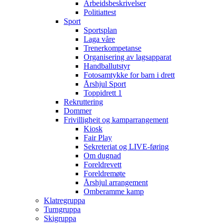
Arbeidsbeskrivelser
Politiattest
Sport
Sportsplan
Laga våre
Trenerkompetanse
Organisering av lagsapparat
Handballutstyr
Fotosamtykke for barn i drett
Årshjul Sport
Toppidrett 1
Rekruttering
Dommer
Frivilligheit og kamparrangement
Kiosk
Fair Play
Sekreteriat og LIVE-føring
Om dugnad
Foreldrevett
Foreldremøte
Årshjul arrangement
Omberamme kamp
Klatregruppa
Turngruppa
Skigruppa