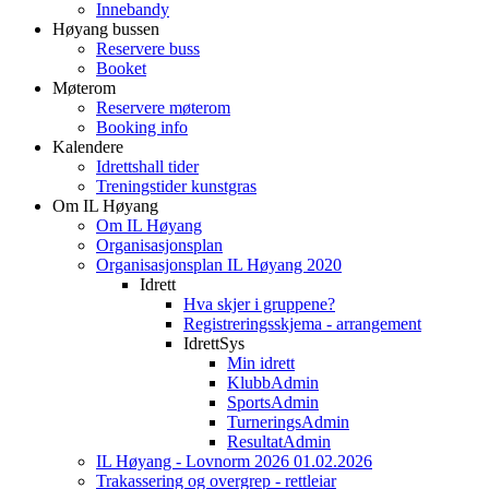
Innebandy
Høyang bussen
Reservere buss
Booket
Møterom
Reservere møterom
Booking info
Kalendere
Idrettshall tider
Treningstider kunstgras
Om IL Høyang
Om IL Høyang
Organisasjonsplan
Organisasjonsplan IL Høyang 2020
Idrett
Hva skjer i gruppene?
Registreringsskjema - arrangement
IdrettSys
Min idrett
KlubbAdmin
SportsAdmin
TurneringsAdmin
ResultatAdmin
IL Høyang - Lovnorm 2026 01.02.2026
Trakassering og overgrep - rettleiar