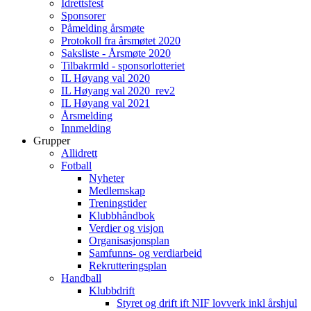
Idrettsfest
Sponsorer
Påmelding årsmøte
Protokoll fra årsmøtet 2020
Saksliste - Årsmøte 2020
Tilbakrmld - sponsorlotteriet
IL Høyang val 2020
IL Høyang val 2020_rev2
IL Høyang val 2021
Årsmelding
Innmelding
Grupper
Allidrett
Fotball
Nyheter
Medlemskap
Treningstider
Klubbhåndbok
Verdier og visjon
Organisasjonsplan
Samfunns- og verdiarbeid
Rekrutteringsplan
Handball
Klubbdrift
Styret og drift ift NIF lovverk inkl årshjul