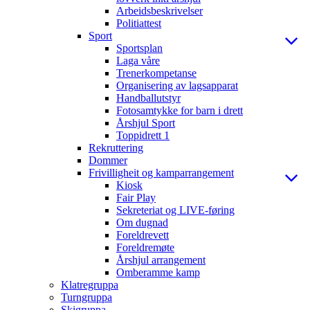
Arbeidsbeskrivelser
Politiattest
Sport
Sportsplan
Laga våre
Trenerkompetanse
Organisering av lagsapparat
Handballutstyr
Fotosamtykke for barn i drett
Årshjul Sport
Toppidrett 1
Rekruttering
Dommer
Frivilligheit og kamparrangement
Kiosk
Fair Play
Sekreteriat og LIVE-føring
Om dugnad
Foreldrevett
Foreldremøte
Årshjul arrangement
Omberamme kamp
Klatregruppa
Turngruppa
Skigruppa