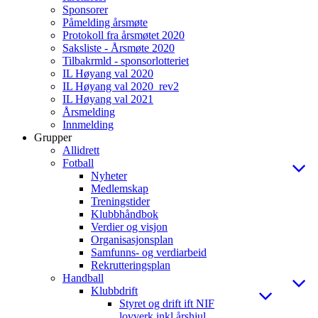
Sponsorer
Påmelding årsmøte
Protokoll fra årsmøtet 2020
Saksliste - Årsmøte 2020
Tilbakrmld - sponsorlotteriet
IL Høyang val 2020
IL Høyang val 2020_rev2
IL Høyang val 2021
Årsmelding
Innmelding
Grupper
Allidrett
Fotball
Nyheter
Medlemskap
Treningstider
Klubbhåndbok
Verdier og visjon
Organisasjonsplan
Samfunns- og verdiarbeid
Rekrutteringsplan
Handball
Klubbdrift
Styret og drift ift NIF
lovverk inkl årshjul