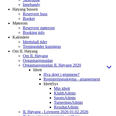
Innebandy
Høyang bussen
Reservere buss
Booket
Møterom
Reservere møterom
Booking info
Kalendere
Idrettshall tider
Treningstider kunstgras
Om IL Høyang
Om IL Høyang
Organisasjonsplan
Organisasjonsplan IL Høyang 2020
Idrett
Hva skjer i gruppene?
Registreringsskjema - arrangement
IdrettSys
Min idrett
KlubbAdmin
SportsAdmin
TurneringsAdmin
ResultatAdmin
IL Høyang - Lovnorm 2026 01.02.2026