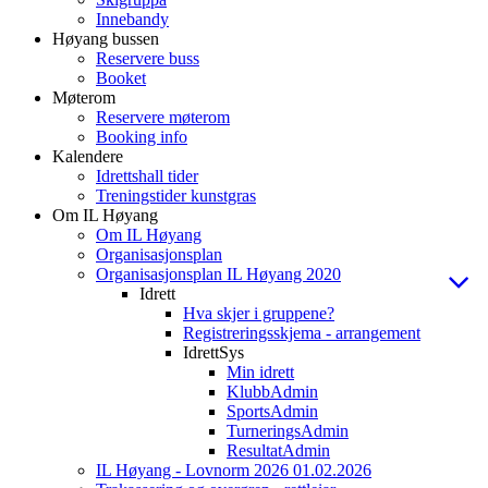
Innebandy
Høyang bussen
Reservere buss
Booket
Møterom
Reservere møterom
Booking info
Kalendere
Idrettshall tider
Treningstider kunstgras
Om IL Høyang
Om IL Høyang
Organisasjonsplan
Organisasjonsplan IL Høyang 2020
Idrett
Hva skjer i gruppene?
Registreringsskjema - arrangement
IdrettSys
Min idrett
KlubbAdmin
SportsAdmin
TurneringsAdmin
ResultatAdmin
IL Høyang - Lovnorm 2026 01.02.2026