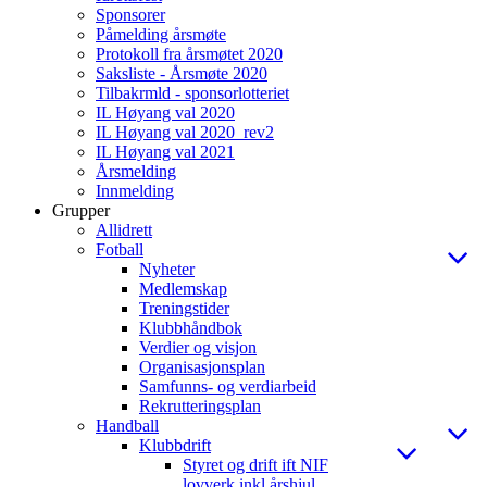
Sponsorer
Påmelding årsmøte
Protokoll fra årsmøtet 2020
Saksliste - Årsmøte 2020
Tilbakrmld - sponsorlotteriet
IL Høyang val 2020
IL Høyang val 2020_rev2
IL Høyang val 2021
Årsmelding
Innmelding
Grupper
Allidrett
Fotball
Nyheter
Medlemskap
Treningstider
Klubbhåndbok
Verdier og visjon
Organisasjonsplan
Samfunns- og verdiarbeid
Rekrutteringsplan
Handball
Klubbdrift
Styret og drift ift NIF
lovverk inkl årshjul