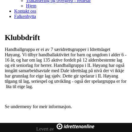
Trakassering og overgrep - rettleiar
Hjem
Kontakt oss
Falkenhytta
Klubbdrift
Handballgruppa er ei av 7 særidrettsgrupper i Idrettslaget
Høyang. Vi tilbyr handballaktivitet for barn og ungdom i alder 6 -
16 år, og har om lag 135 aktive fordelt på 12 aldersbestemte lag
og eit seniorlag for herrer. Handballgruppa i IL Høyang har også
inngått samarbeidsavtale med Dale idrettslag på nivå der vi ikkje
har grunnlag for eige lag sjølv. Dette gir spelarar i IL Høyang
tilgang til lag, seriespel og utvikling - også der spelargruppa er for
lita til eige lag.
Se undermeny for meir informasjon.
Levert av