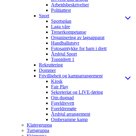
Arbeidsbeskrivelser
Politiattest
Sport
Sportsplan
Laga våre
Trenerkompetanse
Organisering av lagsapparat
Handballutstyr
Fotosamtykke for barn i drett
Årshjul Sport
Toppidrett 1
Rekruttering
Dommer
Frivilligheit og kamparrangement
Kiosk
Fair Play
Sekreteriat og LIVE-føring
Om dugnad
Foreldrevett
Foreldremøte
Årshjul arrangement
Omberamme kamp
Klatregruppa
Turngruppa
Skigruppa