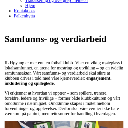
Trakassering og overgrep - rettleiar
Hjem
Kontakt oss
Falkenhytta
Samfunns- og verdiarbeid
IL Høyang er mer enn en fotballklubb. Vi er en viktig møteplass i
lokalsamfunnet, en arena for mestring og utvikling – og en tydelig
samfunnsaktør. Vårt samfunns- og verdiarbeid skal sikre at
klubben drives i tråd med våre kjerneverdier:
engasjement,
inkludering og spilleglede
.
Vi erkjenner at hvordan vi opptrer – som spillere, trenere,
foreldre, ledere og frivillige – former både klubbkulturen og vårt
omdømme i nærmiljøet. Omdømme skapes i møtet mellom
forventninger og opplevelser. Derfor skal våre verdier ikke bare
være ord på papiret, men rettesnorer for handling i hverdagen.