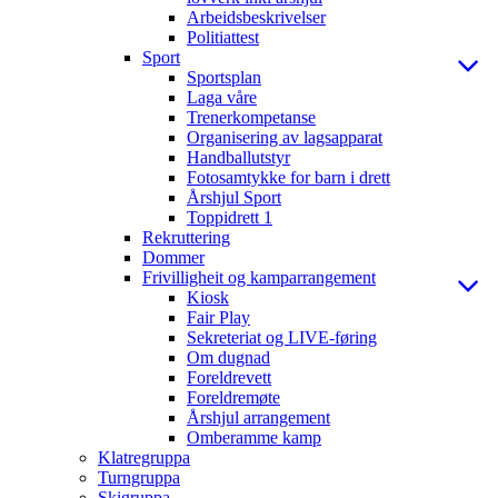
Arbeidsbeskrivelser
Politiattest
Sport
Sportsplan
Laga våre
Trenerkompetanse
Organisering av lagsapparat
Handballutstyr
Fotosamtykke for barn i drett
Årshjul Sport
Toppidrett 1
Rekruttering
Dommer
Frivilligheit og kamparrangement
Kiosk
Fair Play
Sekreteriat og LIVE-føring
Om dugnad
Foreldrevett
Foreldremøte
Årshjul arrangement
Omberamme kamp
Klatregruppa
Turngruppa
Skigruppa