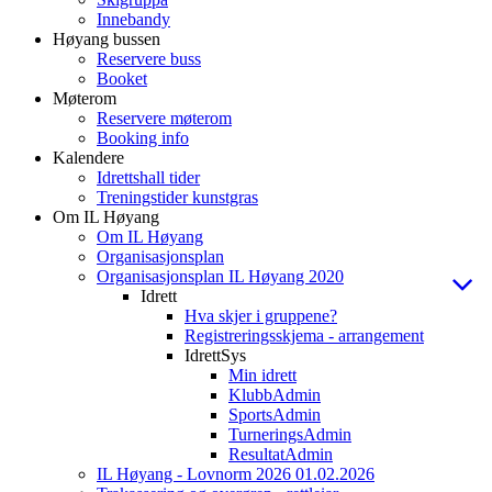
Innebandy
Høyang bussen
Reservere buss
Booket
Møterom
Reservere møterom
Booking info
Kalendere
Idrettshall tider
Treningstider kunstgras
Om IL Høyang
Om IL Høyang
Organisasjonsplan
Organisasjonsplan IL Høyang 2020
Idrett
Hva skjer i gruppene?
Registreringsskjema - arrangement
IdrettSys
Min idrett
KlubbAdmin
SportsAdmin
TurneringsAdmin
ResultatAdmin
IL Høyang - Lovnorm 2026 01.02.2026