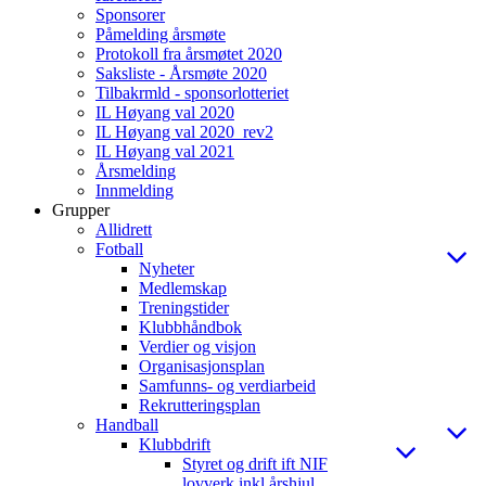
Sponsorer
Påmelding årsmøte
Protokoll fra årsmøtet 2020
Saksliste - Årsmøte 2020
Tilbakrmld - sponsorlotteriet
IL Høyang val 2020
IL Høyang val 2020_rev2
IL Høyang val 2021
Årsmelding
Innmelding
Grupper
Allidrett
Fotball
Nyheter
Medlemskap
Treningstider
Klubbhåndbok
Verdier og visjon
Organisasjonsplan
Samfunns- og verdiarbeid
Rekrutteringsplan
Handball
Klubbdrift
Styret og drift ift NIF
lovverk inkl årshjul