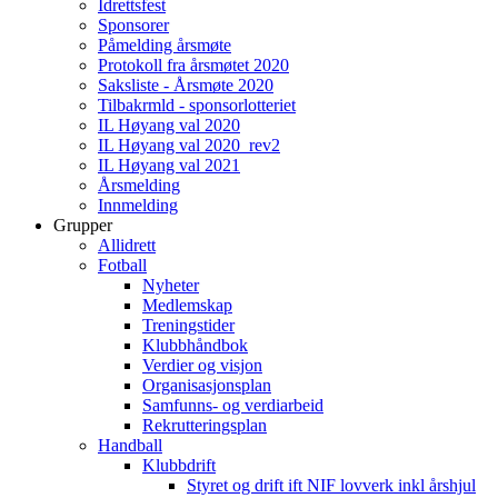
Idrettsfest
Sponsorer
Påmelding årsmøte
Protokoll fra årsmøtet 2020
Saksliste - Årsmøte 2020
Tilbakrmld - sponsorlotteriet
IL Høyang val 2020
IL Høyang val 2020_rev2
IL Høyang val 2021
Årsmelding
Innmelding
Grupper
Allidrett
Fotball
Nyheter
Medlemskap
Treningstider
Klubbhåndbok
Verdier og visjon
Organisasjonsplan
Samfunns- og verdiarbeid
Rekrutteringsplan
Handball
Klubbdrift
Styret og drift ift NIF lovverk inkl årshjul