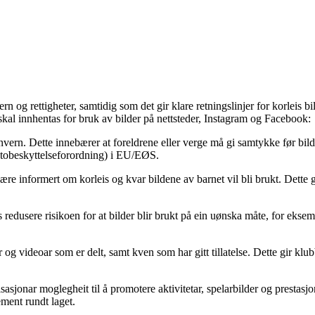
ern og rettigheter, samtidig som det gir klare retningslinjer for korleis 
e skal innhentas for bruk av bilder på nettsteder, Instagram og Facebook:
sonvern. Dette innebærer at foreldrene eller verge må gi samtykke før bilde
obeskyttelseforordning) i EU/EØS.
e informert om korleis og kvar bildene av barnet vil bli brukt. Dette gi
redusere risikoen for at bilder blir brukt på ein uønska måte, for eksem
 og videoar som er delt, samt kven som har gitt tillatelse. Dette gir klub
sjonar moglegheit til å promotere aktivitetar, spelarbilder og prestasj
ement rundt laget.