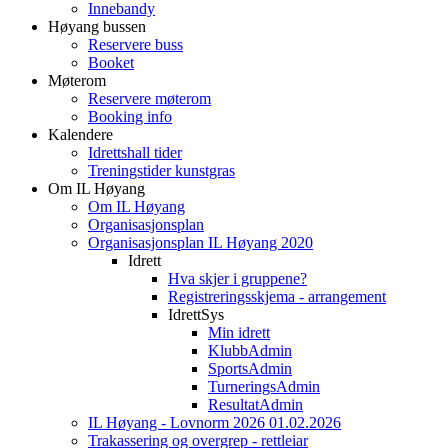
Innebandy
Høyang bussen
Reservere buss
Booket
Møterom
Reservere møterom
Booking info
Kalendere
Idrettshall tider
Treningstider kunstgras
Om IL Høyang
Om IL Høyang
Organisasjonsplan
Organisasjonsplan IL Høyang 2020
Idrett
Hva skjer i gruppene?
Registreringsskjema - arrangement
IdrettSys
Min idrett
KlubbAdmin
SportsAdmin
TurneringsAdmin
ResultatAdmin
IL Høyang - Lovnorm 2026 01.02.2026
Trakassering og overgrep - rettleiar