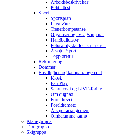
Arbeidsbeskrivelser
Politiattest
Sport
Sportsplan
Laga våre
Trenerkompetanse
Organisering av lagsapparat
Handballutstyr
Fotosamtykke for barn i drett
Årshjul Sport
Toppidrett 1
Rekruttering
Dommer
Frivilligheit og kamparrangement
Kiosk
Fair Play
Sekreteriat og LIVE-føring
Om dugnad
Foreldrevett
Foreldremøte
Årshjul arrangement
Omberamme kamp
Klatregruppa
Turngruppa
Skigruppa