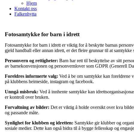
Hjem
Kontakt oss
Falkenhytta
Fotosamtykke for barn i idrett
Fotosamtykke for barn i idrett er viktig for å beskytte barnas personv
gjeld handball eller annan idrett, er det fleire grunnar til at samtykk
Personvern og rettigheter:
Barn har rett til beskyttelse av sitt per
av barnekonvensjonen og personvernlover som GDPR (Generell Dat
Foreldres informerte valg:
Ved å be om samtykke kan foreldrene vær
på klubbens heimeside, instagram og facebook.
Unngå misbruk:
Ved å innhente samtykke kan idrettsorganisasjonas 
er kontroll over bruken.
Forvaltning av bilder:
Det er viktig å holde oversikt over kva bilder
og passande måte.
Synlighet for klubben og idretten:
Samtykke gir klubber og organisa
sosiale medier. Dette kan også bidra til å bygge fellesskap og engasj