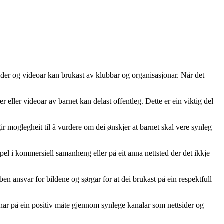
bilder og videoar kan brukast av klubbar og organisasjonar. Når det
r eller videoar av barnet kan delast offentleg. Dette er ein viktig del
r moglegheit til å vurdere om dei ønskjer at barnet skal vere synleg
pel i kommersiell samanheng eller på eit anna nettsted der det ikkje
ben ansvar for bildene og sørgar for at dei brukast på ein respektfull
onar på ein positiv måte gjennom synlege kanalar som nettsider og