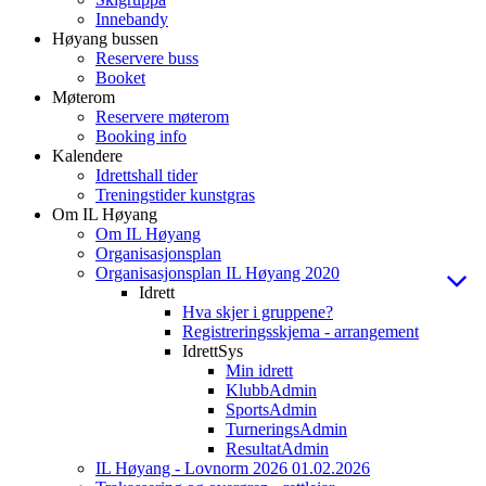
Innebandy
Høyang bussen
Reservere buss
Booket
Møterom
Reservere møterom
Booking info
Kalendere
Idrettshall tider
Treningstider kunstgras
Om IL Høyang
Om IL Høyang
Organisasjonsplan
Organisasjonsplan IL Høyang 2020
Idrett
Hva skjer i gruppene?
Registreringsskjema - arrangement
IdrettSys
Min idrett
KlubbAdmin
SportsAdmin
TurneringsAdmin
ResultatAdmin
IL Høyang - Lovnorm 2026 01.02.2026