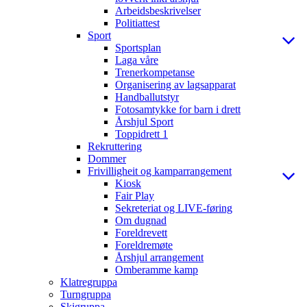
Arbeidsbeskrivelser
Politiattest
Sport
Sportsplan
Laga våre
Trenerkompetanse
Organisering av lagsapparat
Handballutstyr
Fotosamtykke for barn i drett
Årshjul Sport
Toppidrett 1
Rekruttering
Dommer
Frivilligheit og kamparrangement
Kiosk
Fair Play
Sekreteriat og LIVE-føring
Om dugnad
Foreldrevett
Foreldremøte
Årshjul arrangement
Omberamme kamp
Klatregruppa
Turngruppa
Skigruppa