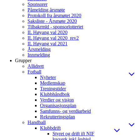
Sponsorer
Påmelding årsmøte
Protokoll fra årsmøtet 2020
Saksliste - Årsmøte 2020
Tilbakrmld - sponsorlotteriet
IL Høyang val 2020
IL Høyang val 2020_rev2
IL Høyang val 2021
Årsmelding
Innmelding
Grupper
Allidrett
Fotball
Nyheter
Medlemskap
Treningstider
Klubbhåndbok
Verdier og visjon
Organisasjonsplan
Samfunns- og verdiarbeid
Rekrutteringsplan
Handball
Klubbdrift
Styret og drift ift NIF
lovverk inkl årshjul