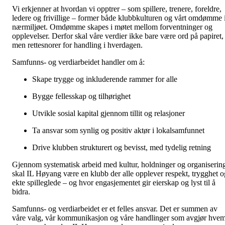
Vi erkjenner at hvordan vi opptrer – som spillere, trenere, foreldre,
ledere og frivillige – former både klubbkulturen og vårt omdømme 
nærmiljøet. Omdømme skapes i møtet mellom forventninger og
opplevelser. Derfor skal våre verdier ikke bare være ord på papiret,
men rettesnorer for handling i hverdagen.
Samfunns- og verdiarbeidet handler om å:
Skape trygge og inkluderende rammer for alle
Bygge fellesskap og tilhørighet
Utvikle sosial kapital gjennom tillit og relasjoner
Ta ansvar som synlig og positiv aktør i lokalsamfunnet
Drive klubben strukturert og bevisst, med tydelig retning
Gjennom systematisk arbeid med kultur, holdninger og organiserin
skal IL Høyang være en klubb der alle opplever respekt, trygghet o
ekte spilleglede – og hvor engasjementet gir eierskap og lyst til å
bidra.
Samfunns- og verdiarbeidet er et felles ansvar. Det er summen av
våre valg, vår kommunikasjon og våre handlinger som avgjør hve