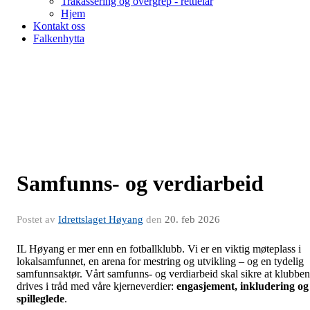
Trakassering og overgrep - rettleiar
Hjem
Kontakt oss
Falkenhytta
Samfunns- og verdiarbeid
Postet av
Idrettslaget Høyang
den
20. feb 2026
IL Høyang er mer enn en fotballklubb. Vi er en viktig møteplass i
lokalsamfunnet, en arena for mestring og utvikling – og en tydelig
samfunnsaktør. Vårt samfunns- og verdiarbeid skal sikre at klubben
drives i tråd med våre kjerneverdier:
engasjement, inkludering og
spilleglede
.