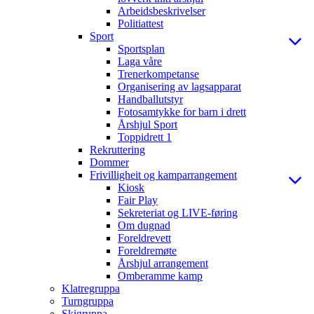
Arbeidsbeskrivelser
Politiattest
Sport
Sportsplan
Laga våre
Trenerkompetanse
Organisering av lagsapparat
Handballutstyr
Fotosamtykke for barn i drett
Årshjul Sport
Toppidrett 1
Rekruttering
Dommer
Frivilligheit og kamparrangement
Kiosk
Fair Play
Sekreteriat og LIVE-føring
Om dugnad
Foreldrevett
Foreldremøte
Årshjul arrangement
Omberamme kamp
Klatregruppa
Turngruppa
Skigruppa