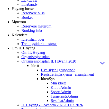
Innebandy
Høyang bussen
Reservere buss
Booket
Møterom
Reservere møterom
Booking info
Kalendere
Idrettshall tider
Treningstider kunstgras
Om IL Høyang
Om IL Høyang
Organisasjonsplan
Organisasjonsplan IL Høyang 2020
Idrett
Hva skjer i gruppene?
Registreringsskjema - arrangement
IdrettSys
Min idrett
KlubbAdmin
SportsAdmin
TurneringsAdmin
ResultatAdmin
IL Høyang - Lovnorm 2026 01.02.2026