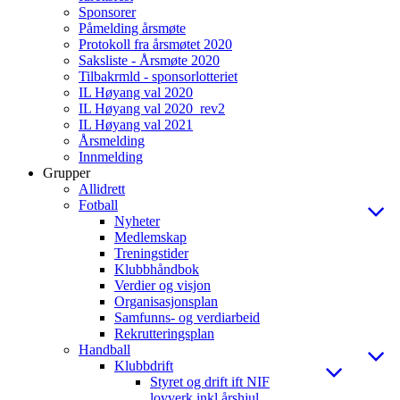
Sponsorer
Påmelding årsmøte
Protokoll fra årsmøtet 2020
Saksliste - Årsmøte 2020
Tilbakrmld - sponsorlotteriet
IL Høyang val 2020
IL Høyang val 2020_rev2
IL Høyang val 2021
Årsmelding
Innmelding
Grupper
Allidrett
Fotball
Nyheter
Medlemskap
Treningstider
Klubbhåndbok
Verdier og visjon
Organisasjonsplan
Samfunns- og verdiarbeid
Rekrutteringsplan
Handball
Klubbdrift
Styret og drift ift NIF
lovverk inkl årshjul