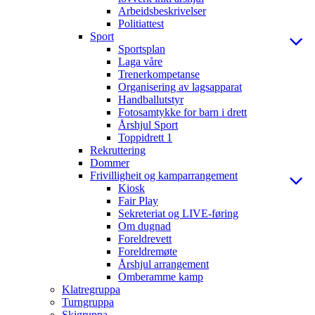
Arbeidsbeskrivelser
Politiattest
Sport
Sportsplan
Laga våre
Trenerkompetanse
Organisering av lagsapparat
Handballutstyr
Fotosamtykke for barn i drett
Årshjul Sport
Toppidrett 1
Rekruttering
Dommer
Frivilligheit og kamparrangement
Kiosk
Fair Play
Sekreteriat og LIVE-føring
Om dugnad
Foreldrevett
Foreldremøte
Årshjul arrangement
Omberamme kamp
Klatregruppa
Turngruppa
Skigruppa