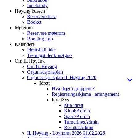
Innebandy
Høyang bussen
Reservere buss
Booket
Møterom
Reservere møterom
Booking info
Kalendere
Idrettshall tider
Treningstider kunstgras
Om IL Høyang
Om IL Høyang
Organisasjonsplan
Organisasjonsplan IL Høyang 2020
Idrett
Hva skjer i gruppene?
Registreringsskjema - arrangement
IdrettSys
Min idrett
KlubbAdmin
SportsAdmin
TurneringsAdmin
ResultatAdmin
IL Høyang - Lovnorm 2026 01.02.2026