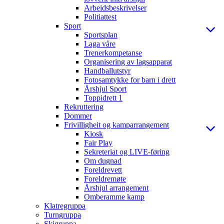
Arbeidsbeskrivelser
Politiattest
Sport
Sportsplan
Laga våre
Trenerkompetanse
Organisering av lagsapparat
Handballutstyr
Fotosamtykke for barn i drett
Årshjul Sport
Toppidrett 1
Rekruttering
Dommer
Frivilligheit og kamparrangement
Kiosk
Fair Play
Sekreteriat og LIVE-føring
Om dugnad
Foreldrevett
Foreldremøte
Årshjul arrangement
Omberamme kamp
Klatregruppa
Turngruppa
Skigruppa