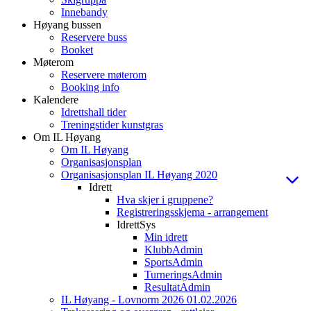
Innebandy
Høyang bussen
Reservere buss
Booket
Møterom
Reservere møterom
Booking info
Kalendere
Idrettshall tider
Treningstider kunstgras
Om IL Høyang
Om IL Høyang
Organisasjonsplan
Organisasjonsplan IL Høyang 2020
Idrett
Hva skjer i gruppene?
Registreringsskjema - arrangement
IdrettSys
Min idrett
KlubbAdmin
SportsAdmin
TurneringsAdmin
ResultatAdmin
IL Høyang - Lovnorm 2026 01.02.2026