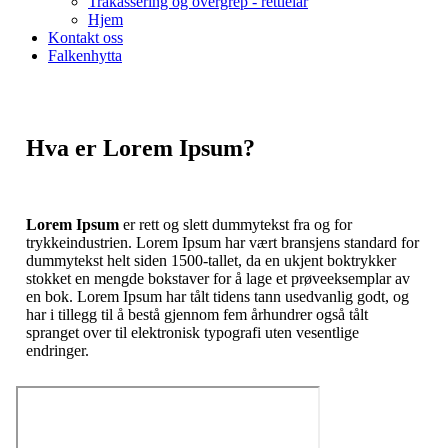
Trakassering og overgrep - rettleiar
Hjem
Kontakt oss
Falkenhytta
Hva er Lorem Ipsum?
Lorem Ipsum
er rett og slett dummytekst fra og for
trykkeindustrien. Lorem Ipsum har vært bransjens standard for
dummytekst helt siden 1500-tallet, da en ukjent boktrykker
stokket en mengde bokstaver for å lage et prøveeksemplar av
en bok. Lorem Ipsum har tålt tidens tann usedvanlig godt, og
har i tillegg til å bestå gjennom fem århundrer også tålt
spranget over til elektronisk typografi uten vesentlige
endringer.