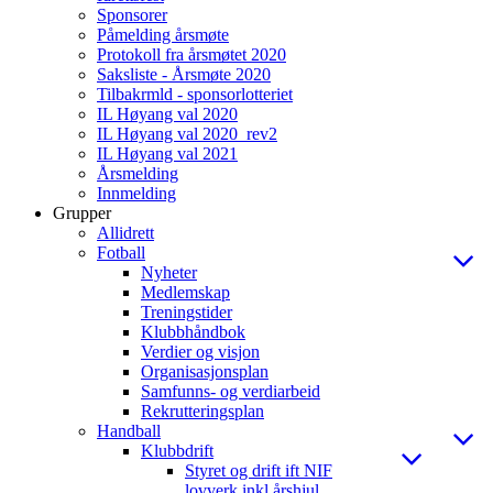
Sponsorer
Påmelding årsmøte
Protokoll fra årsmøtet 2020
Saksliste - Årsmøte 2020
Tilbakrmld - sponsorlotteriet
IL Høyang val 2020
IL Høyang val 2020_rev2
IL Høyang val 2021
Årsmelding
Innmelding
Grupper
Allidrett
Fotball
Nyheter
Medlemskap
Treningstider
Klubbhåndbok
Verdier og visjon
Organisasjonsplan
Samfunns- og verdiarbeid
Rekrutteringsplan
Handball
Klubbdrift
Styret og drift ift NIF
lovverk inkl årshjul