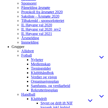
Sponsorer
Påmelding årsmøte
Protokoll fra årsmøtet 2020
Saksliste - Årsmøte 2020
Tilbakrmld - sponsorlotteriet
IL Høyang val 2020
IL Høyang val 2020_rev2
IL Høyang val 2021
Årsmelding
Innmelding
Grupper
Allidrett
Fotball
Nyheter
Medlemskap
Treningstider
Klubbhåndbok
Verdier og visjon
Organisasjonsplan
Samfunns- og verdiarbeid
Rekrutteringsplan
Handball
Klubbdrift
Styret og drift ift NIF
lovverk inkl årshjul