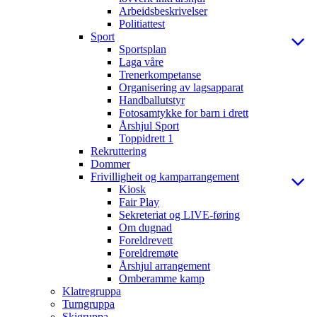
Arbeidsbeskrivelser
Politiattest
Sport
Sportsplan
Laga våre
Trenerkompetanse
Organisering av lagsapparat
Handballutstyr
Fotosamtykke for barn i drett
Årshjul Sport
Toppidrett 1
Rekruttering
Dommer
Frivilligheit og kamparrangement
Kiosk
Fair Play
Sekreteriat og LIVE-føring
Om dugnad
Foreldrevett
Foreldremøte
Årshjul arrangement
Omberamme kamp
Klatregruppa
Turngruppa
Skigruppa