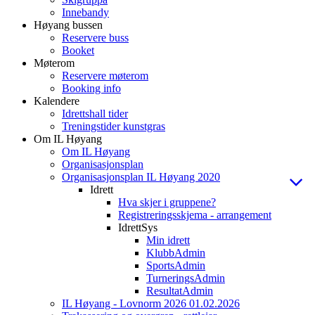
Innebandy
Høyang bussen
Reservere buss
Booket
Møterom
Reservere møterom
Booking info
Kalendere
Idrettshall tider
Treningstider kunstgras
Om IL Høyang
Om IL Høyang
Organisasjonsplan
Organisasjonsplan IL Høyang 2020
Idrett
Hva skjer i gruppene?
Registreringsskjema - arrangement
IdrettSys
Min idrett
KlubbAdmin
SportsAdmin
TurneringsAdmin
ResultatAdmin
IL Høyang - Lovnorm 2026 01.02.2026