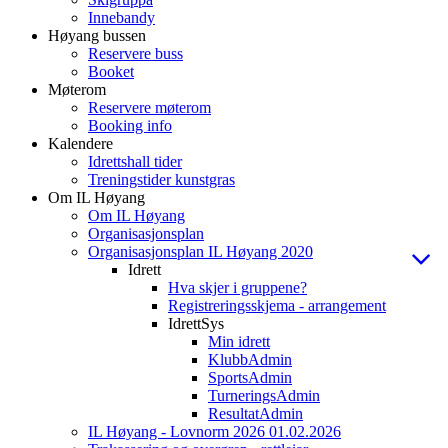
Innebandy
Høyang bussen
Reservere buss
Booket
Møterom
Reservere møterom
Booking info
Kalendere
Idrettshall tider
Treningstider kunstgras
Om IL Høyang
Om IL Høyang
Organisasjonsplan
Organisasjonsplan IL Høyang 2020
Idrett
Hva skjer i gruppene?
Registreringsskjema - arrangement
IdrettSys
Min idrett
KlubbAdmin
SportsAdmin
TurneringsAdmin
ResultatAdmin
IL Høyang - Lovnorm 2026 01.02.2026