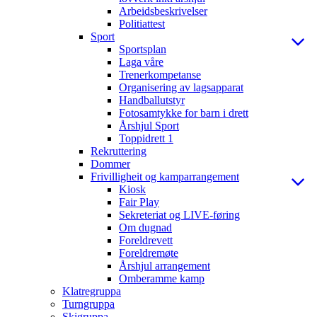
Arbeidsbeskrivelser
Politiattest
Sport
Sportsplan
Laga våre
Trenerkompetanse
Organisering av lagsapparat
Handballutstyr
Fotosamtykke for barn i drett
Årshjul Sport
Toppidrett 1
Rekruttering
Dommer
Frivilligheit og kamparrangement
Kiosk
Fair Play
Sekreteriat og LIVE-føring
Om dugnad
Foreldrevett
Foreldremøte
Årshjul arrangement
Omberamme kamp
Klatregruppa
Turngruppa
Skigruppa