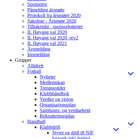
Sponsorer
Påmelding årsmøte
Protokoll fra årsmøtet 2020
Saksliste - Årsmøte 2020
Tilbakrmld - sponsorlotteriet
IL Høyang val 2020
IL Høyang val 2020_rev2
IL Høyang val 2021
Årsmelding
Innmelding
Grupper
Allidrett
Fotball
Nyheter
Medlemskap
Treningstider
Klubbhåndbok
Verdier og visjon
Organisasjonsplan
Samfunns- og verdiarbeid
Rekrutteringsplan
Handball
Klubbdrift
Styret og drift ift NIF
lovverk inkl årshjul