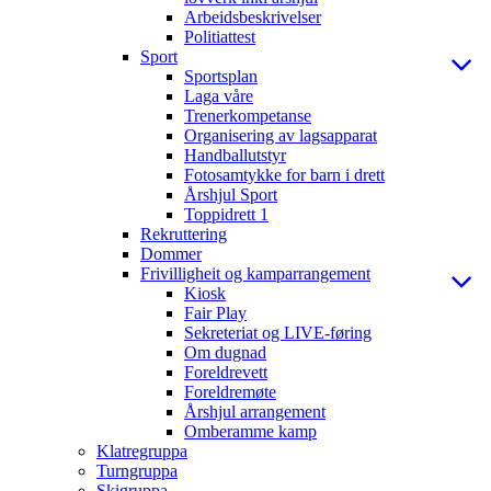
Arbeidsbeskrivelser
Politiattest
Sport
Sportsplan
Laga våre
Trenerkompetanse
Organisering av lagsapparat
Handballutstyr
Fotosamtykke for barn i drett
Årshjul Sport
Toppidrett 1
Rekruttering
Dommer
Frivilligheit og kamparrangement
Kiosk
Fair Play
Sekreteriat og LIVE-føring
Om dugnad
Foreldrevett
Foreldremøte
Årshjul arrangement
Omberamme kamp
Klatregruppa
Turngruppa
Skigruppa