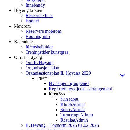
Innebandy
Høyang bussen
Reservere buss
Booket
Møterom
Reservere møterom
Booking info
Kalendere
Idrettshall tider
Treningstider kunstgras
Om IL Høyang
Om IL Høyang
Organisasjonsplan
Organisasjonsplan IL Høyang 2020
Idrett
Hva skjer i gruppene?
Registreringsskjema - arrangement
IdrettSys
Min idrett
KlubbAdmin
SportsAdmin
TurneringsAdmin
ResultatAdmin
IL Høyang - Lovnorm 2026 01.02.2026