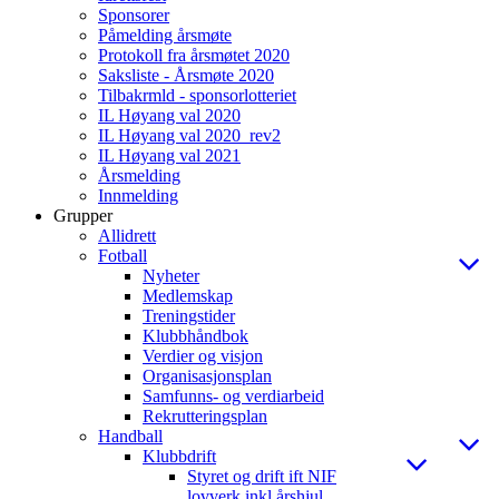
Sponsorer
Påmelding årsmøte
Protokoll fra årsmøtet 2020
Saksliste - Årsmøte 2020
Tilbakrmld - sponsorlotteriet
IL Høyang val 2020
IL Høyang val 2020_rev2
IL Høyang val 2021
Årsmelding
Innmelding
Grupper
Allidrett
Fotball
Nyheter
Medlemskap
Treningstider
Klubbhåndbok
Verdier og visjon
Organisasjonsplan
Samfunns- og verdiarbeid
Rekrutteringsplan
Handball
Klubbdrift
Styret og drift ift NIF
lovverk inkl årshjul