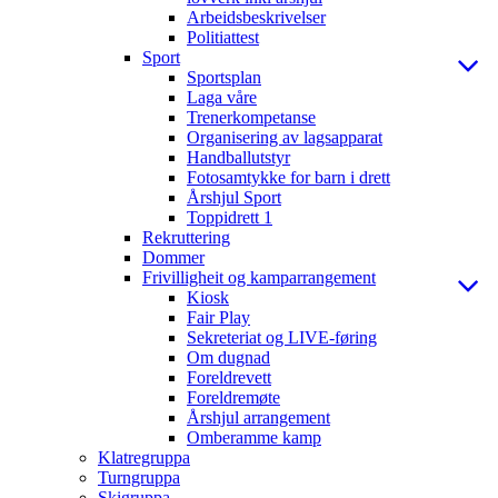
Arbeidsbeskrivelser
Politiattest
Sport
Sportsplan
Laga våre
Trenerkompetanse
Organisering av lagsapparat
Handballutstyr
Fotosamtykke for barn i drett
Årshjul Sport
Toppidrett 1
Rekruttering
Dommer
Frivilligheit og kamparrangement
Kiosk
Fair Play
Sekreteriat og LIVE-føring
Om dugnad
Foreldrevett
Foreldremøte
Årshjul arrangement
Omberamme kamp
Klatregruppa
Turngruppa
Skigruppa