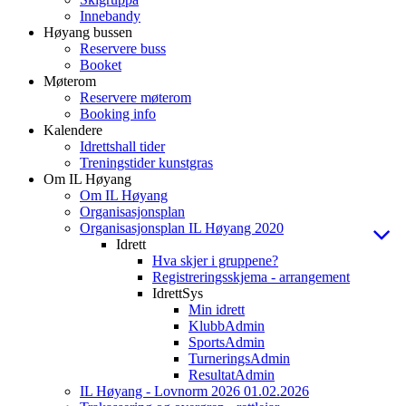
Innebandy
Høyang bussen
Reservere buss
Booket
Møterom
Reservere møterom
Booking info
Kalendere
Idrettshall tider
Treningstider kunstgras
Om IL Høyang
Om IL Høyang
Organisasjonsplan
Organisasjonsplan IL Høyang 2020
Idrett
Hva skjer i gruppene?
Registreringsskjema - arrangement
IdrettSys
Min idrett
KlubbAdmin
SportsAdmin
TurneringsAdmin
ResultatAdmin
IL Høyang - Lovnorm 2026 01.02.2026