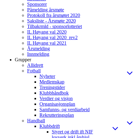
Sponsorer
Påmelding årsmøte
Protokoll fra årsmøtet 2020
Saksliste - Årsmøte 2020
Tilbakrmld - sponsorlotteriet
IL Høyang val 2020
IL Høyang val 2020_rev2
IL Høyang val 2021
Årsmelding
Innmelding
Grupper
Allidrett
Fotball
Nyheter
Medlemskap
Treningstider
Klubbhåndbok
Verdier og visjon
Organisasjonsplan
Samfunns- og verdiarbeid
Rekrutteringsplan
Handball
Klubbdrift
Styret og drift ift NIF
lovverk inkl årshjul