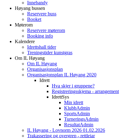
Innebandy
Høyang bussen
Reservere buss
Booket
Møterom
Reservere møterom
Booking info
Kalendere
Idrettshall tider
Treningstider kunstgras
Om IL Høyang
Om IL Høyang
Organisasjonsplan
Organisasjonsplan IL Høyang 2020
Idrett
Hva skjer i gruppene?
Registreringsskjema - arrangement
IdrettSys
Min idrett
KlubbAdmin
SportsAdmin
TurneringsAdmin
ResultatAdmin
IL Høyang - Lovnorm 2026 01.02.2026
Trakassering og overgrep - rettleiar