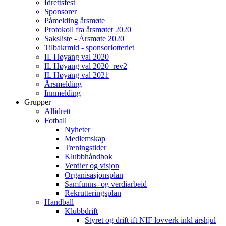
Idrettsfest
Sponsorer
Påmelding årsmøte
Protokoll fra årsmøtet 2020
Saksliste - Årsmøte 2020
Tilbakrmld - sponsorlotteriet
IL Høyang val 2020
IL Høyang val 2020_rev2
IL Høyang val 2021
Årsmelding
Innmelding
Grupper
Allidrett
Fotball
Nyheter
Medlemskap
Treningstider
Klubbhåndbok
Verdier og visjon
Organisasjonsplan
Samfunns- og verdiarbeid
Rekrutteringsplan
Handball
Klubbdrift
Styret og drift ift NIF lovverk inkl årshjul