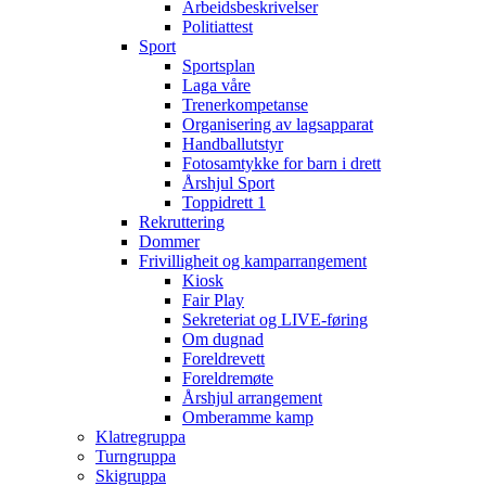
Arbeidsbeskrivelser
Politiattest
Sport
Sportsplan
Laga våre
Trenerkompetanse
Organisering av lagsapparat
Handballutstyr
Fotosamtykke for barn i drett
Årshjul Sport
Toppidrett 1
Rekruttering
Dommer
Frivilligheit og kamparrangement
Kiosk
Fair Play
Sekreteriat og LIVE-føring
Om dugnad
Foreldrevett
Foreldremøte
Årshjul arrangement
Omberamme kamp
Klatregruppa
Turngruppa
Skigruppa