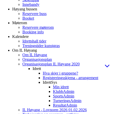
Innebandy
Høyang bussen
Reservere buss
Booket
Møterom
Reservere møterom
Booking info
Kalendere
Idrettshall tider
Treningstider kunstgras
Om IL Høyang
Om IL Høyang
Organisasjonsplan
Organisasjonsplan IL Høyang 2020
Idrett
Hva skjer i gruppene?
Registreringsskjema - arrangement
IdrettSys
Min idrett
KlubbAdmin
SportsAdmin
TurneringsAdmin
ResultatAdmin
IL Høyang - Lovnorm 2026 01.02.2026