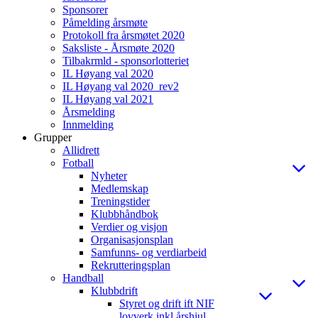
Sponsorer
Påmelding årsmøte
Protokoll fra årsmøtet 2020
Saksliste - Årsmøte 2020
Tilbakrmld - sponsorlotteriet
IL Høyang val 2020
IL Høyang val 2020_rev2
IL Høyang val 2021
Årsmelding
Innmelding
Grupper
Allidrett
Fotball
Nyheter
Medlemskap
Treningstider
Klubbhåndbok
Verdier og visjon
Organisasjonsplan
Samfunns- og verdiarbeid
Rekrutteringsplan
Handball
Klubbdrift
Styret og drift ift NIF
lovverk inkl årshjul