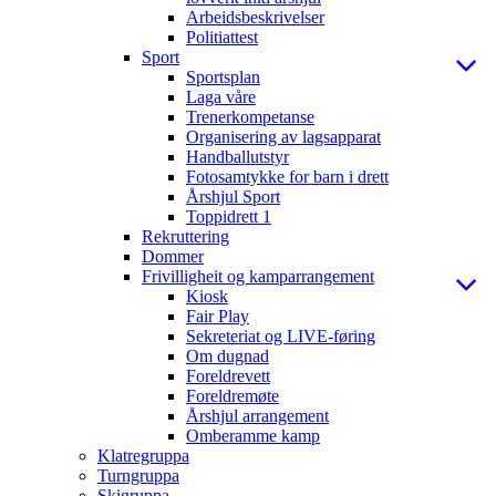
Arbeidsbeskrivelser
Politiattest
Sport
Sportsplan
Laga våre
Trenerkompetanse
Organisering av lagsapparat
Handballutstyr
Fotosamtykke for barn i drett
Årshjul Sport
Toppidrett 1
Rekruttering
Dommer
Frivilligheit og kamparrangement
Kiosk
Fair Play
Sekreteriat og LIVE-føring
Om dugnad
Foreldrevett
Foreldremøte
Årshjul arrangement
Omberamme kamp
Klatregruppa
Turngruppa
Skigruppa