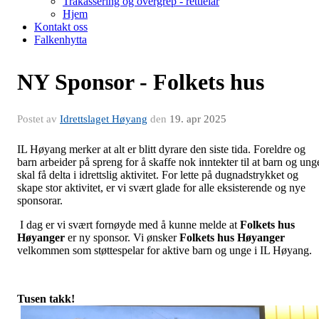
Trakassering og overgrep - rettleiar
Hjem
Kontakt oss
Falkenhytta
NY Sponsor - Folkets hus
Postet av
Idrettslaget Høyang
den
19. apr 2025
IL Høyang merker at alt er blitt dyrare den siste tida. Foreldre og
barn arbeider på spreng for å skaffe nok inntekter til at barn og ung
skal få delta i idrettslig aktivitet. For lette på dugnadstrykket og
skape stor aktivitet, er vi svært glade for alle eksisterende og nye
sponsorar.
I dag er vi svært fornøyde med å kunne melde at
Folkets hus
Høyanger
er ny sponsor. Vi ønsker
Folkets hus Høyanger
velkommen som støttespelar for aktive barn og unge i IL Høyang.
Tusen takk!