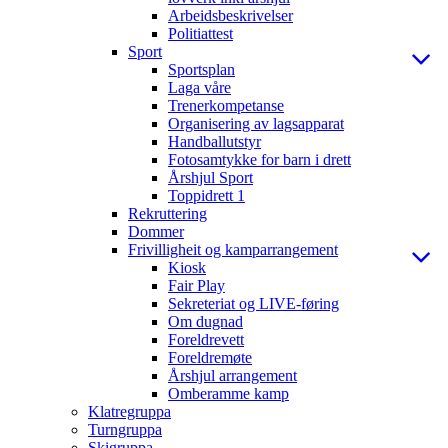
Arbeidsbeskrivelser
Politiattest
Sport
Sportsplan
Laga våre
Trenerkompetanse
Organisering av lagsapparat
Handballutstyr
Fotosamtykke for barn i drett
Årshjul Sport
Toppidrett 1
Rekruttering
Dommer
Frivilligheit og kamparrangement
Kiosk
Fair Play
Sekreteriat og LIVE-føring
Om dugnad
Foreldrevett
Foreldremøte
Årshjul arrangement
Omberamme kamp
Klatregruppa
Turngruppa
Skigruppa