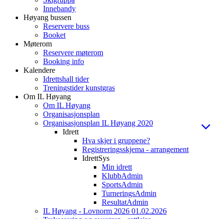
Innebandy
Høyang bussen
Reservere buss
Booket
Møterom
Reservere møterom
Booking info
Kalendere
Idrettshall tider
Treningstider kunstgras
Om IL Høyang
Om IL Høyang
Organisasjonsplan
Organisasjonsplan IL Høyang 2020
Idrett
Hva skjer i gruppene?
Registreringsskjema - arrangement
IdrettSys
Min idrett
KlubbAdmin
SportsAdmin
TurneringsAdmin
ResultatAdmin
IL Høyang - Lovnorm 2026 01.02.2026