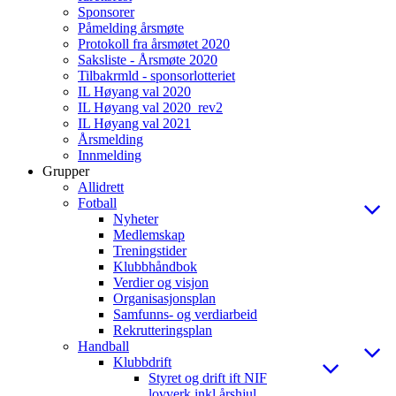
Sponsorer
Påmelding årsmøte
Protokoll fra årsmøtet 2020
Saksliste - Årsmøte 2020
Tilbakrmld - sponsorlotteriet
IL Høyang val 2020
IL Høyang val 2020_rev2
IL Høyang val 2021
Årsmelding
Innmelding
Grupper
Allidrett
Fotball
Nyheter
Medlemskap
Treningstider
Klubbhåndbok
Verdier og visjon
Organisasjonsplan
Samfunns- og verdiarbeid
Rekrutteringsplan
Handball
Klubbdrift
Styret og drift ift NIF
lovverk inkl årshjul