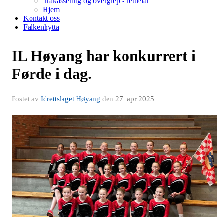
Trakassering og overgrep - rettleiar
Hjem
Kontakt oss
Falkenhytta
IL Høyang har konkurrert i
Førde i dag.
Postet av
Idrettslaget Høyang
den
27. apr 2025